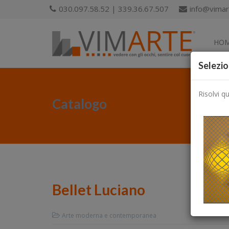
030.097.58.52 | 339.36.67.507
info@vimart
HO
Selezio
Risolvi q
Catalogo
Bellet Luciano
Arte moderna e contemporanea