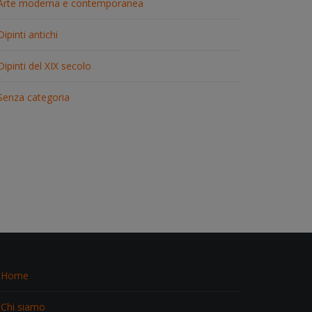
Arte moderna e contemporanea
Dipinti antichi
Dipinti del XIX secolo
Senza categoria
Home
Chi siamo