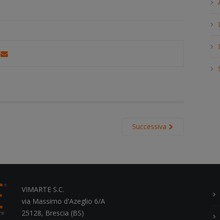
h
.
.
.
Successiva
VIMARTE S.C.
via Massimo d'Azeglio 6/A
25128, Brescia (BS)