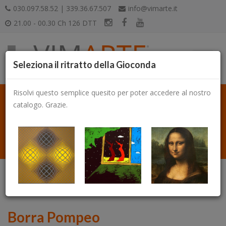
030.097.58.52 | 339.36.67.507
info@vimarte.it
21.00 - 00.30 Ch 126 DTT
Seleziona il ritratto della Gioconda
Risolvi questo semplice quesito per poter accedere al nostro
catalogo. Grazie.
Catalogo
Borra Pompeo