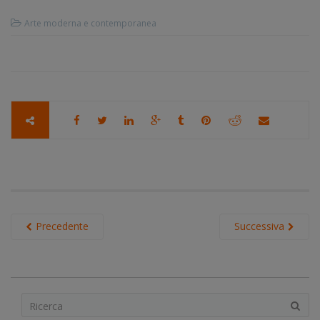
Arte moderna e contemporanea
Precedente
Successiva
S
e