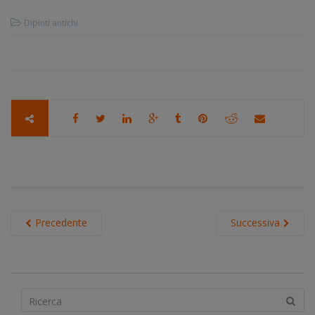
Dipinti antichi
Precedente
Successiva
S
e