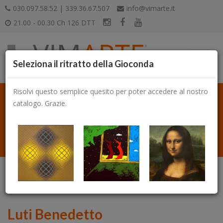
030.097.58.52 | 339.36.67.507
info@vimarte.it
21.00 - 00.30 Ch 126 DTT
Seleziona il ritratto della Gioconda
Risolvi questo semplice quesito per poter accedere al nostro
catalogo. Grazie.
Catalogo
Luti Benedetto