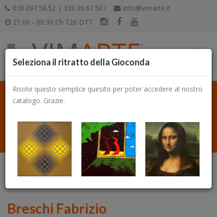
030.097.58.52 | 339.36.67.507
info@vimarte.it
21.00 - 00.30 Ch 126 DTT
Seleziona il ritratto della Gioconda
Risolvi questo semplice quesito per poter accedere al nostro
catalogo. Grazie.
Catalogo
Breschi Fabrizio