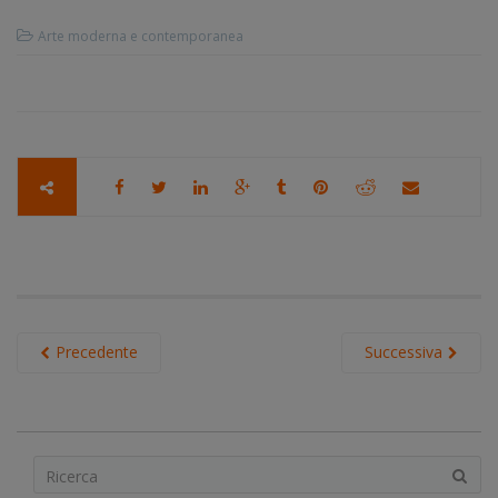
Arte moderna e contemporanea
Precedente
Successiva
S
e