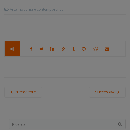
Arte moderna e contemporanea
Precedente
Successiva
S
e