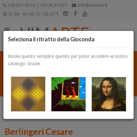
030.097.58.52 | 339.36.67.507
info@vimarte.it
21.00 - 00.30 Ch 126 DTT
Seleziona il ritratto della Gioconda
Risolvi questo semplice quesito per poter accedere al nostro
catalogo. Grazie.
Catalogo
Berlingeri Cesare