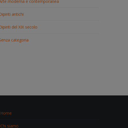
Arte moderna e contemporanea
Dipinti antichi
Dipinti del XIX secolo
Senza categoria
Home
Chi siamo