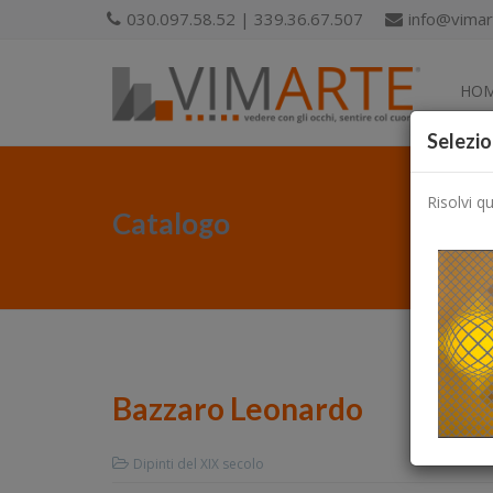
030.097.58.52 | 339.36.67.507
info@vimart
HO
Selezio
Risolvi q
Catalogo
Bazzaro Leonardo
Dipinti del XIX secolo