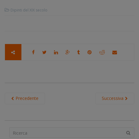
Dipinti del XIX secolo
Precedente
Successiva
S
e