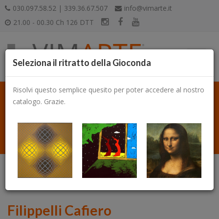
030.097.58.52 | 339.36.67.507
info@vimarte.it
21.00 - 00.30 Ch 126 DTT
Seleziona il ritratto della Gioconda
Risolvi questo semplice quesito per poter accedere al nostro
catalogo. Grazie.
Catalogo
Filippelli Cafiero