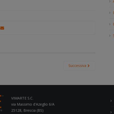
h
.
.
.
Successiva
VIMARTE S.C.
via Massimo d'Azeglio 6/A
25128, Brescia (BS)