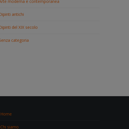
Arte moderna e contemporanea
Dipinti antichi
Dipinti del XIX secolo
Senza categoria
Home
Chi siamo