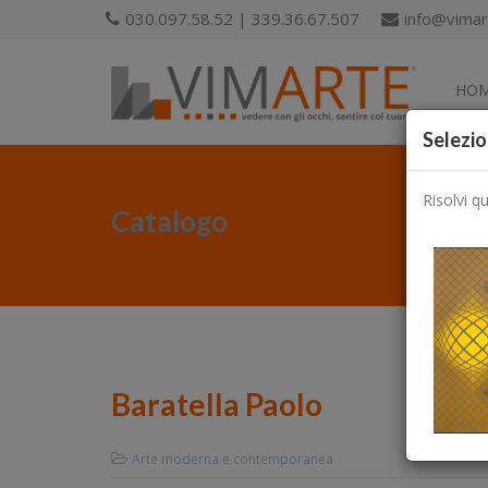
030.097.58.52 | 339.36.67.507
info@vimart
HO
Selezio
Risolvi q
Catalogo
Baratella Paolo
Arte moderna e contemporanea