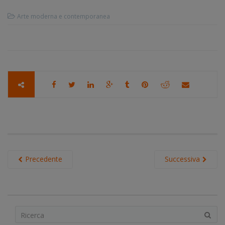
Arte moderna e contemporanea
Precedente
Successiva
S
e