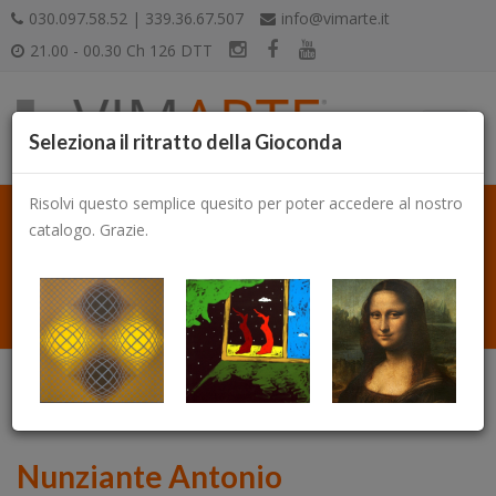
030.097.58.52 | 339.36.67.507
info@vimarte.it
21.00 - 00.30 Ch 126 DTT
Seleziona il ritratto della Gioconda
Risolvi questo semplice quesito per poter accedere al nostro
catalogo. Grazie.
Catalogo
Nunziante Antonio