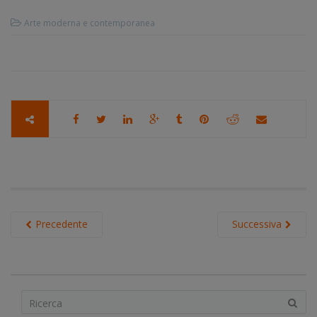
Arte moderna e contemporanea
Precedente
Successiva
S
e