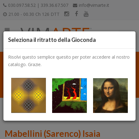
030.097.58.52 | 339.36.67.507
info@vimarte.it
21.00 - 00.30 Ch 126 DTT
Seleziona il ritratto della Gioconda
Risolvi questo semplice quesito per poter accedere al nostro
catalogo. Grazie.
Catalogo
Mabellini (Sarenco) Isaia