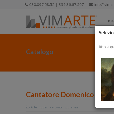
030.097.58.52 | 339.36.67.507
info@vimart
HO
Selezio
Risolvi q
Catalogo
Cantatore Domenico
Arte moderna e contemporanea