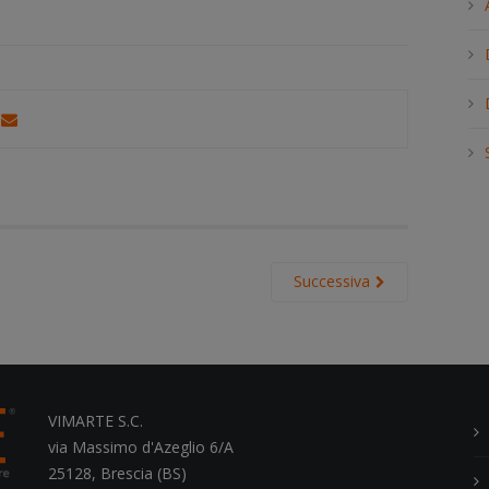
h
.
.
.
Successiva
VIMARTE S.C.
via Massimo d'Azeglio 6/A
25128, Brescia (BS)