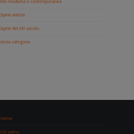
Arte moderna e contemporanea
Dipinti antichi
Dipinti del XIX secolo
Senza categoria
Home
Chi siamo