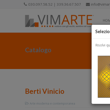
030.097.58.52 | 339.36.67.507
info@vimart
HO
Selezio
Risolvi q
Catalogo
Berti Vinicio
Arte moderna e contemporanea