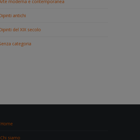
Arte moderna e contemporanea
Dipinti antichi
Dipinti del XIX secolo
Senza categoria
Home
Chi siamo