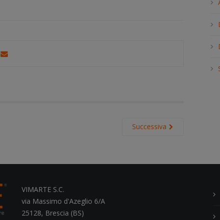
h
.
.
.
Successiva
VIMARTE S.C.
via Massimo d'Azeglio 6/A
25128, Brescia (BS)