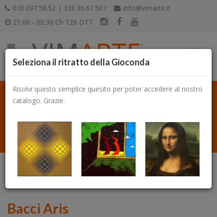
030.097.58.52 | 339.36.67.507
info@vimarte.it
21.00 - 00.30 Ch 126 DTT
Seleziona il ritratto della Gioconda
Risolvi questo semplice quesito per poter accedere al nostro
catalogo. Grazie.
Catalogo
Bacci Aris