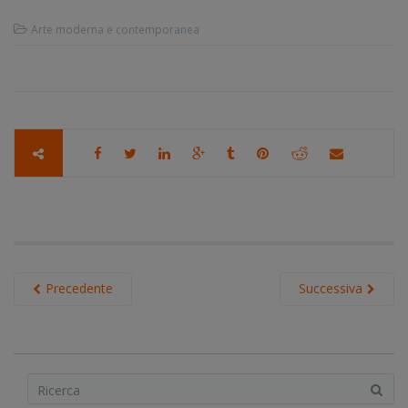
Arte moderna e contemporanea
Precedente
Successiva
S
e