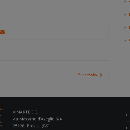
h
.
.
.
Successiva
VIMARTE S.C.
via Massimo d'Azeglio 6/A
25128, Brescia (BS)