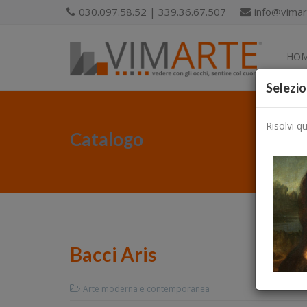
030.097.58.52 | 339.36.67.507
info@vimart
HO
Selezio
Risolvi q
Catalogo
Bacci Aris
Arte moderna e contemporanea