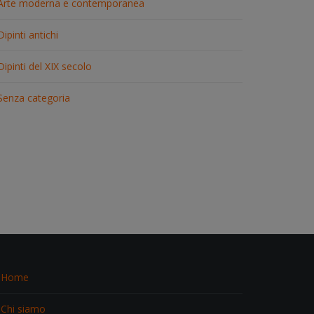
Arte moderna e contemporanea
Dipinti antichi
Dipinti del XIX secolo
Senza categoria
Home
Chi siamo