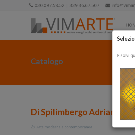
030.097.58.52 | 339.36.67.507
info@vimart
HO
Selezio
Risolvi q
Catalogo
Di Spilimbergo Adriano
Arte moderna e contemporanea