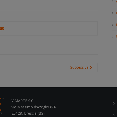
h
.
.
.
Successiva
VIMARTE S.C.
via Massimo d'Azeglio 6/A
25128, Brescia (BS)