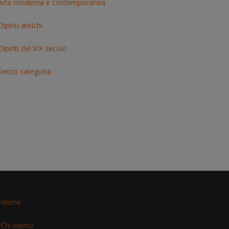
Arte moderna e contemporanea
Dipinti antichi
Dipinti del XIX secolo
Senza categoria
Home
Chi siamo