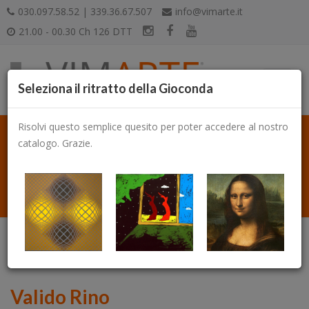
030.097.58.52 | 339.36.67.507
info@vimarte.it
21.00 - 00.30 Ch 126 DTT
Seleziona il ritratto della Gioconda
Risolvi questo semplice quesito per poter accedere al nostro
catalogo. Grazie.
Catalogo
Valido Rino