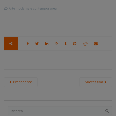
Arte moderna e contemporanea
Precedente
Successiva
S
e