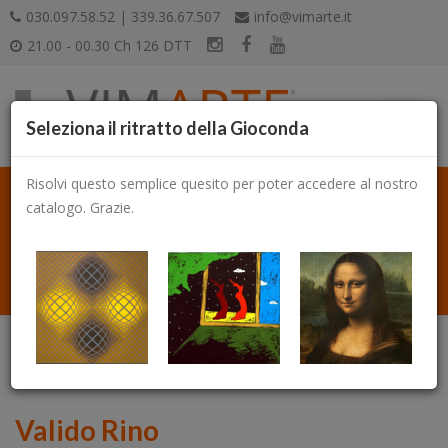
030.097.58.52 | 339.36.67.507
info@vimarte.it
21.00 - 00.30 Ch 126 DTT
Seleziona il ritratto della Gioconda
Risolvi questo semplice quesito per poter accedere al nostro
catalogo. Grazie.
Catalogo
Valido Rino