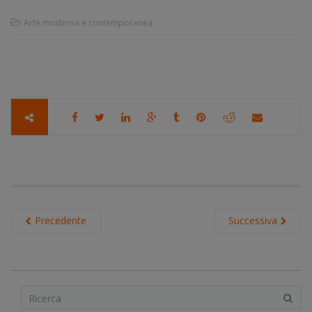
Arte moderna e contemporanea
Precedente
Successiva
S
e