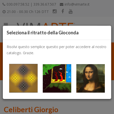
030.097.58.52 | 339.36.67.507
info@vimarte.it
21.00 - 00.30 Ch 126 DTT
Seleziona il ritratto della Gioconda
Risolvi questo semplice quesito per poter accedere al nostro
catalogo. Grazie.
Catalogo
Celiberti Giorgio