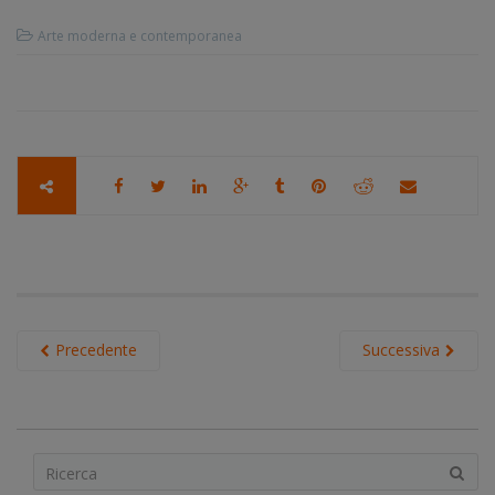
Arte moderna e contemporanea
Precedente
Successiva
S
e