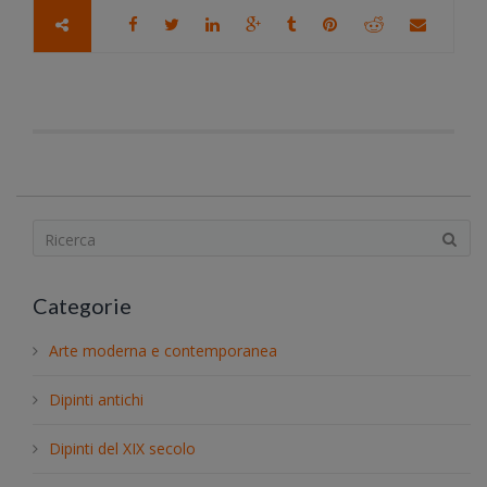
S
e
a
Categorie
r
c
Arte moderna e contemporanea
h
.
Dipinti antichi
.
.
Dipinti del XIX secolo