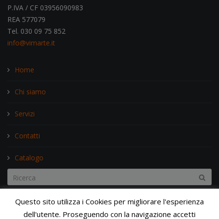
P.IVA / CF 03956090983
REA 577079
Tel. 030 09 75 852
info@vimarte.it
Home
Chi siamo
Servizi
Contatti
Catalogo
Search...
Questo sito utilizza i Cookies per migliorare l'esperienza
dell'utente. Proseguendo con la navigazione accetti