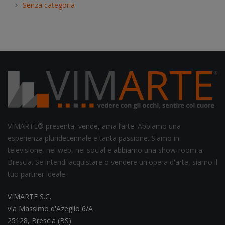
Senza categoria
VIMARTE® presenta, vende, ama l’arte. Abbiamo una
esperienza pluridecennale e tanta passione. Siamo in
televisione, nel web, nei social e abbiamo una show-room a
Brescia. Se intendi acquistare o vendere un'opera d'arte, siamo il
tuo partner ideale.
VIMARTE S.C.
via Massimo d'Azeglio 6/A
25128, Brescia (BS)