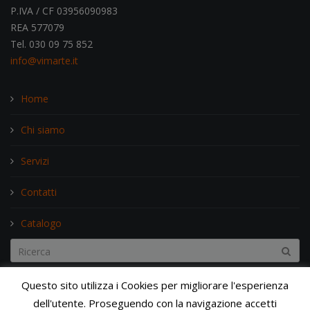
P.IVA / CF 03956090983
REA 577079
Tel. 030 09 75 852
info@vimarte.it
Home
Chi siamo
Servizi
Contatti
Catalogo
Search...
Questo sito utilizza i Cookies per migliorare l'esperienza
dell'utente. Proseguendo con la navigazione accetti