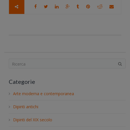
S
e
a
Categorie
r
c
Arte moderna e contemporanea
h
.
Dipinti antichi
.
.
Dipinti del XIX secolo