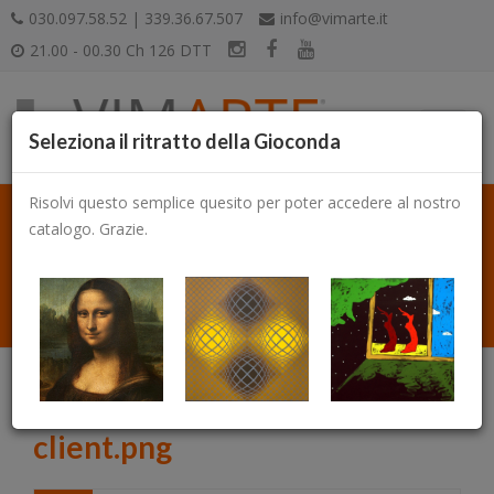
030.097.58.52 | 339.36.67.507
info@vimarte.it
21.00 - 00.30 Ch 126 DTT
Seleziona il ritratto della Gioconda
Risolvi questo semplice quesito per poter accedere al nostro
catalogo. Grazie.
Catalogo
client.png