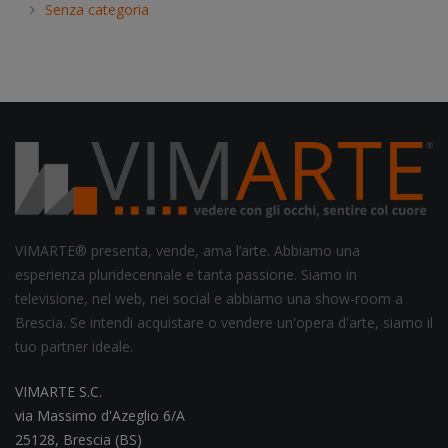
Senza categoria
VIMARTE® presenta, vende, ama l’arte. Abbiamo una
esperienza pluridecennale e tanta passione. Siamo in
televisione, nel web, nei social e abbiamo una show-room a
Brescia. Se intendi acquistare o vendere un'opera d'arte, siamo il
tuo partner ideale.
VIMARTE S.C.
via Massimo d'Azeglio 6/A
25128, Brescia (BS)