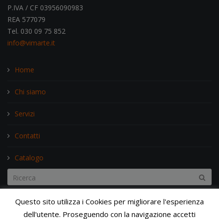
P.IVA / CF 03956090983
REA 577079
Tel. 030 09 75 852
info@vimarte.it
Home
Chi siamo
Servizi
Contatti
Catalogo
Search...
Questo sito utilizza i Cookies per migliorare l'esperienza
dell'utente. Proseguendo con la navigazione accetti