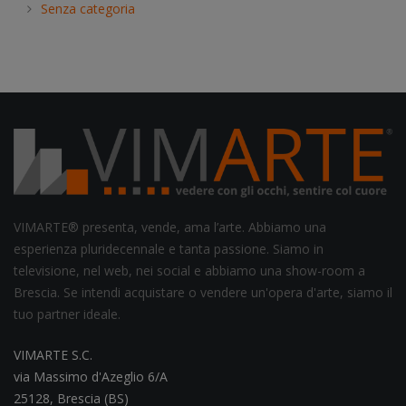
Senza categoria
VIMARTE® presenta, vende, ama l’arte. Abbiamo una
esperienza pluridecennale e tanta passione. Siamo in
televisione, nel web, nei social e abbiamo una show-room a
Brescia. Se intendi acquistare o vendere un'opera d'arte, siamo il
tuo partner ideale.
VIMARTE S.C.
via Massimo d'Azeglio 6/A
25128, Brescia (BS)