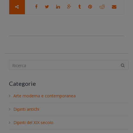
S
e
a
Categorie
r
c
Arte moderna e contemporanea
h
.
Dipinti antichi
.
.
Dipinti del XIX secolo