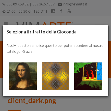
030.097.58.52 | 339.36.67.507
info@vimarte.it
21.00 - 00.30 Ch 126 DTT
Seleziona il ritratto della Gioconda
Risolvi questo semplice quesito per poter accedere al nostro
catalogo. Grazie.
Catalogo
client_dark.png