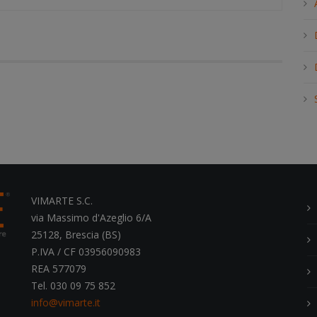
h
.
.
.
VIMARTE S.C.
via Massimo d'Azeglio 6/A
25128, Brescia (BS)
P.IVA / CF 03956090983
REA 577079
Tel. 030 09 75 852
info@vimarte.it