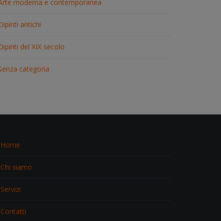
Arte moderna e contemporanea
Dipinti antichi
Dipinti del XIX secolo
Senza categoria
Home
Chi siamo
Servizi
Contatti