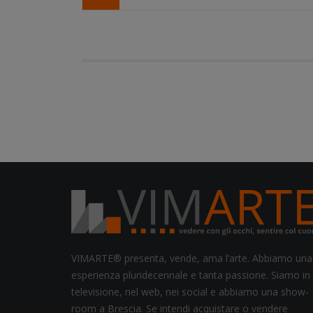
VIMARTE® presenta, vende, ama l’arte. Abbiamo una
esperienza pluridecennale e tanta passione. Siamo in
televisione, nel web, nei social e abbiamo una show-
room a Brescia. Se intendi acquistare o vendere