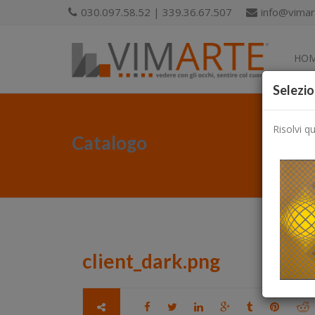
030.097.58.52 | 339.36.67.507
info@vimart
HO
Selezio
Risolvi q
Catalogo
client_dark.png