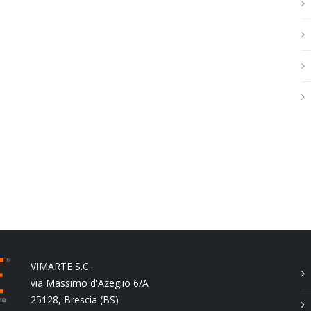
h
.
.
.
VIMARTE S.C.
via Massimo d'Azeglio 6/A
25128, Brescia (BS)