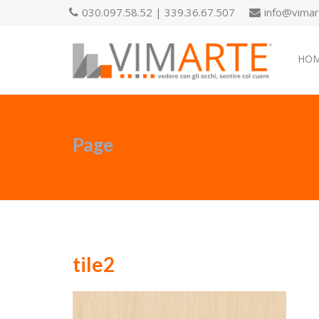
030.097.58.52 | 339.36.67.507
info@vimart
HO
Page
tile2