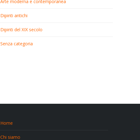
Arte moderna e contemporanea
Dipinti antichi
Dipinti del XIX secolo
Senza categoria
Home
Chi siamo