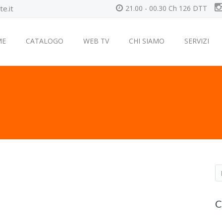
e.it
21.00 - 00.30 Ch 126 DTT
ME
CATALOGO
WEB TV
CHI SIAMO
SERVIZI
S
e
a
C
r
c