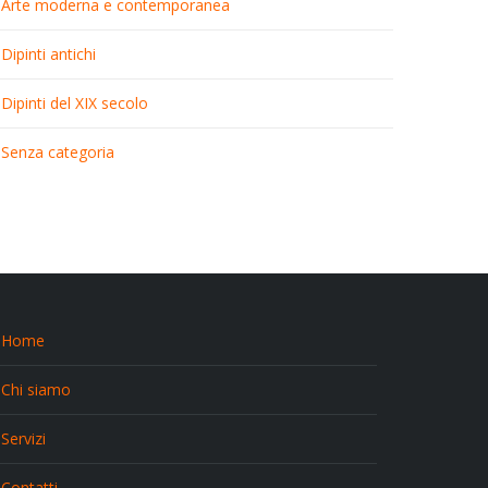
Arte moderna e contemporanea
Dipinti antichi
Dipinti del XIX secolo
Senza categoria
Home
Chi siamo
Servizi
Contatti