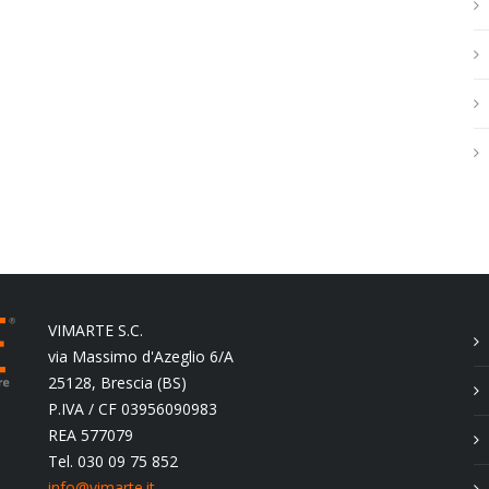
h
.
.
.
VIMARTE S.C.
via Massimo d'Azeglio 6/A
25128, Brescia (BS)
P.IVA / CF 03956090983
REA 577079
Tel. 030 09 75 852
info@vimarte.it