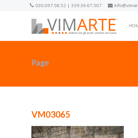
030.097.58.52 | 339.36.67.507
info@vimart
HO
Page
VM03065