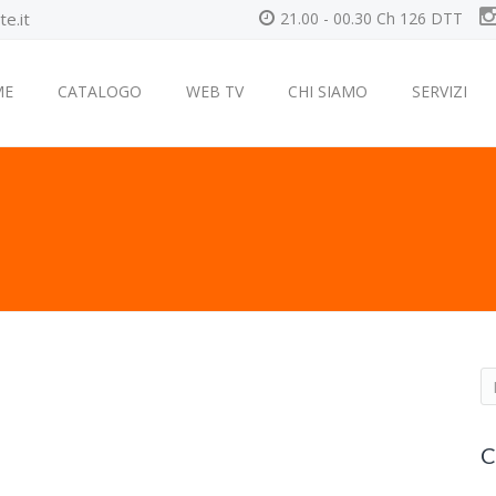
e.it
21.00 - 00.30 Ch 126 DTT
ME
CATALOGO
WEB TV
CHI SIAMO
SERVIZI
S
e
a
C
r
c