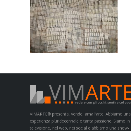
VIMARTE® presenta, vende, ama l’arte. Abbiamo una
esperienza pluridecennale e tanta passione. Siamo in
televisione, nel web, nei social e abbiamo una show-