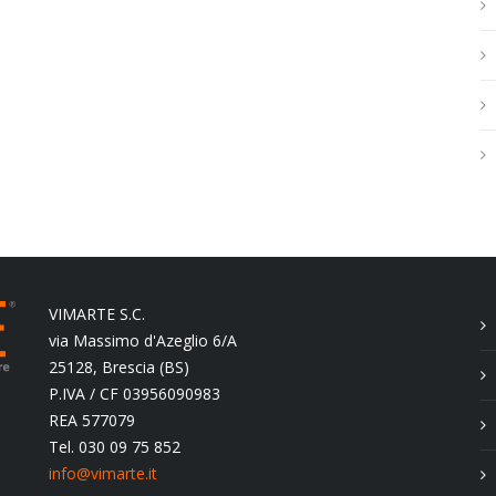
h
.
.
.
VIMARTE S.C.
via Massimo d'Azeglio 6/A
25128, Brescia (BS)
P.IVA / CF 03956090983
REA 577079
Tel. 030 09 75 852
info@vimarte.it