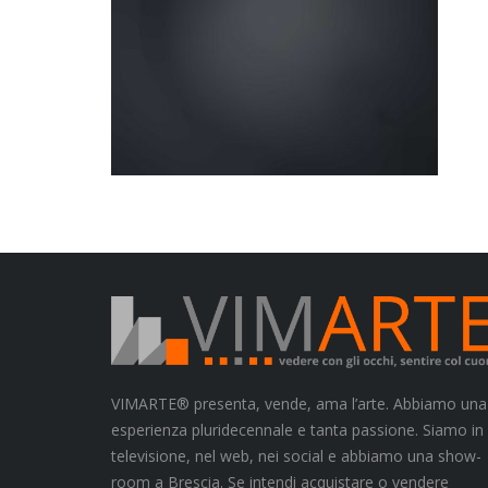
VIMARTE® presenta, vende, ama l’arte. Abbiamo una
esperienza pluridecennale e tanta passione. Siamo in
televisione, nel web, nei social e abbiamo una show-
room a Brescia. Se intendi acquistare o vendere