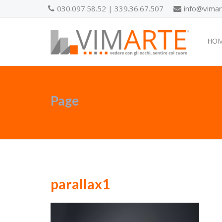
030.097.58.52 | 339.36.67.507
info@vimart
HO
Page
parallax1