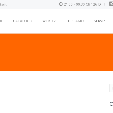
e.it
21.00 - 00.30 Ch 126 DTT
ME
CATALOGO
WEB TV
CHI SIAMO
SERVIZI
S
e
a
C
r
c