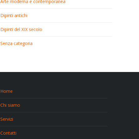
Arte moderna e contemporanea
Dipinti antichi
Dipinti del XIX secolo
Senza categoria
Home
Chi siamo
Servizi
Contatti