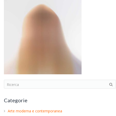
S
e
a
Categorie
r
c
Arte moderna e contemporanea
h